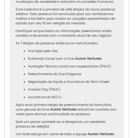
mudanças da sociedade e valorizem as conexões humanas.
Esse cadastro é a primeira de sete etapas do nosso processo
seletivo. Todo processo foi construído para nos conhecermos
melhor e também para validar as soluções apresentadas de
acordo com seu fit em relação ao mercado .
Certifique-se que todas as informações preenchidas estão
corretas e de acordo com o momento atual de seu negócio.
As 7 etapas do processo estão assim estruturadas:
Inscrição pelo site;
Entrevista Inicial com o time
Aurora Ventures
;
Avaliação Técnica inicial com especialistas (Pitch);
Preenchimento da Due Diligence;
Negociação do Equity e Assinatura do Term-Sheet;
Investor Day (Pitch);
Assinatura do M.O.U.;
Após essa primeira etapa de preenchimento do formulário,
uma pessoa do time
Aurora Ventures
entrará em contato com
vocês para darmos continuidade ao processo.
Será um prazer conhecê-los e desejamos um excelente
processo de seleção!
Um forte abraço em nome de toda a equipe
Aurora Ventures
.