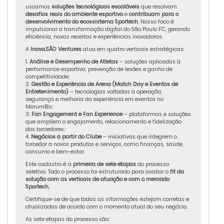
uscamos
soluções tecnológicas escaláveis
que resolvam
desafios reais do ambiente esportivo
e
contribuam para o
desenvolvimento do ecossistema Sportech
. Nosso foco é
impulsionar a transformação digital do São Paulo FC, gerando
eficiência, novas receitas e experiências inovadoras.
A
Inova.SÃO Ventures
atua em quatro verticais estratégicas:
1.
Análise e Desempenho de Atletas
– soluções aplicadas à
performance esportiva, prevenção de lesões e ganho de
competitividade;
2.
Gestão e Experiência de Arena (Match Day e Eventos de
Entretenimento)
– tecnologias voltadas à operação,
segurança e melhoria da experiência em eventos no
MorumBis;
3.
Fan Engagement e Fan Experience
– plataformas e soluções
que ampliem o engajamento, relacionamento e fidelização
dos torcedores;
4.
Negócios a partir do Clube
– iniciativas que integrem o
torcedor a novos produtos e serviços, como finanças, saúde,
consumo e bem-estar.
Este cadastro é a
primeira de sete etapas
do processo
seletivo. Todo o processo foi estruturado para avaliar o
fit da
solução com as verticais de atuação e com o mercado
Sportech.
Certifique-se de que todas as informações estejam corretas e
atualizadas de acordo com o momento atual do seu negócio.
As sete etapas do processo são: